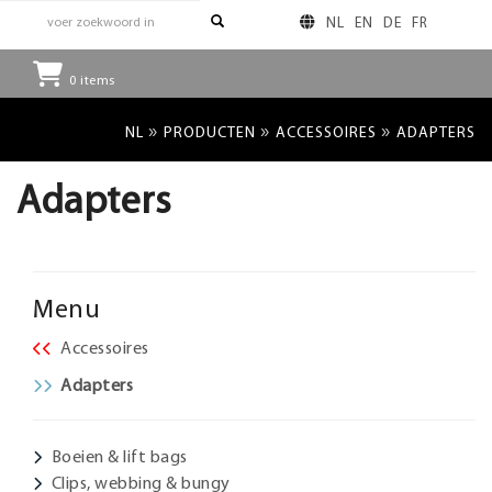
NL
EN
DE
FR
0
items
»
»
»
NL
PRODUCTEN
ACCESSOIRES
ADAPTERS
Adapters
Menu
Accessoires
Adapters
Boeien & lift bags
Clips, webbing & bungy