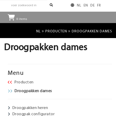
NL
EN
DE
FR
0
items
»
»
NL
PRODUCTEN
DROOGPAKKEN DAMES
Droogpakken dames
Menu
Producten
Droogpakken dames
Droogpakken heren
Droogpak configurator