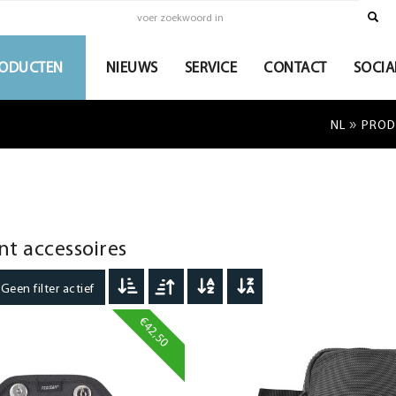
ODUCTEN
NIEUWS
SERVICE
CONTACT
SOCIA
»
NL
PROD
t accessoires
een filter actief
€42,50