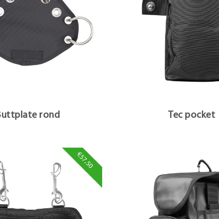
uttplate rond
Tec pocket
€57,50