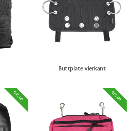
Buttplate vierkant
€35,00
€60,00