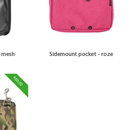
 mesh
Sidemount pocket - roze
€60,00