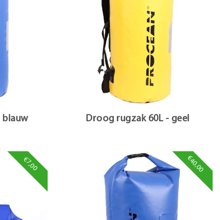
- blauw
Droog rugzak 60L - geel
€40,00
€7,00