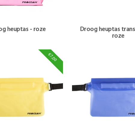
g heuptas - roze
Droog heuptas trans
roze
€7,00