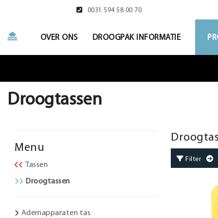
0031 594 58 00 70
OVER ONS
DROOGPAK INFORMATIE
PR
Droogtassen
Droogta
Menu
Filter
G
Tassen
Droogtassen
Ademapparaten tas