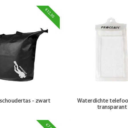
€12,50
schoudertas - zwart
Waterdichte telefo
transparant
€7,00