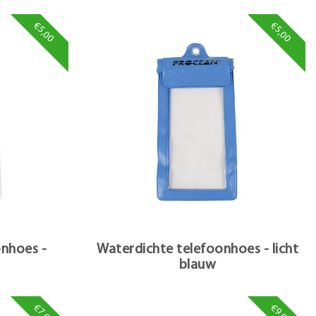
€5,00
€5,00
onhoes -
Waterdichte telefoonhoes - licht
blauw
€7,00
€9,00