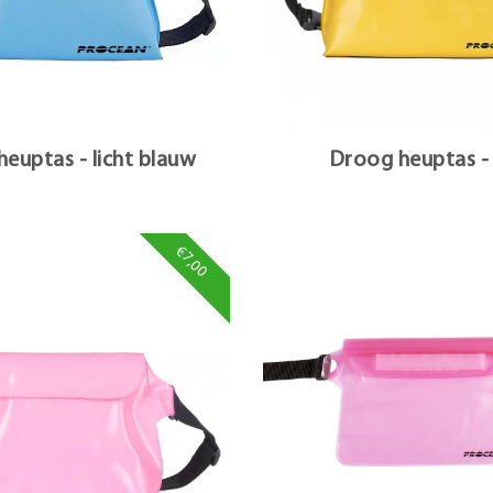
euptas - licht blauw
Droog heuptas -
€7,00