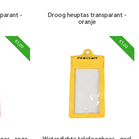
parant -
Droog heuptas transparant -
oranje
€5,00
€5,00