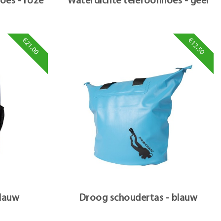
oes - roze
Waterdichte telefoonhoes - geel
€21,00
€12,50
blauw
Droog schoudertas - blauw