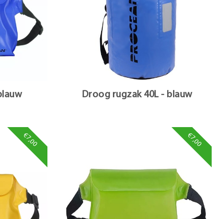
blauw
Droog rugzak 40L - blauw
€7,00
€7,00