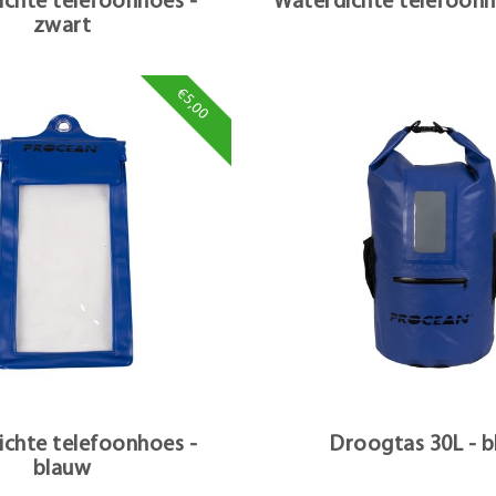
chte telefoonhoes -
Waterdichte telefoonh
zwart
€5,00
chte telefoonhoes -
Droogtas 30L - 
blauw