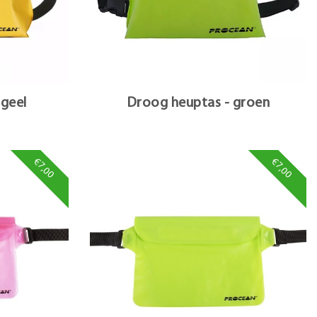
 geel
Droog heuptas - groen
€7,00
€7,00