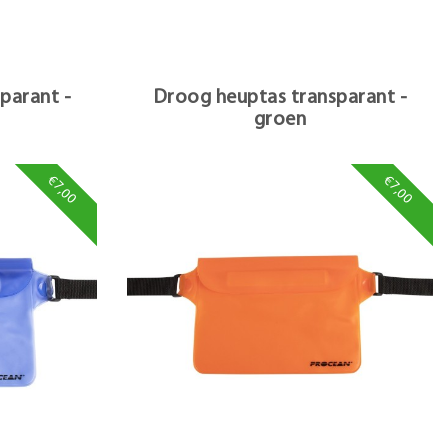
parant -
Droog heuptas transparant -
groen
€7,00
€7,00