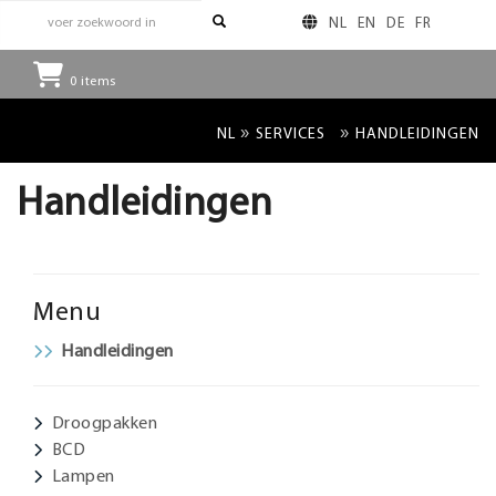
NL
EN
DE
FR
0
items
»
»
NL
SERVICES
HANDLEIDINGEN
Handleidingen
Menu
Handleidingen
Droogpakken
BCD
Lampen