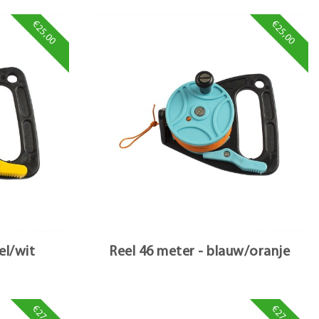
€25,00
€25,00
el/wit
Reel 46 meter - blauw/oranje
€27,50
€27,50