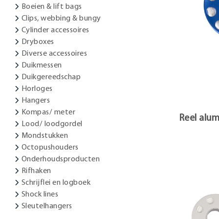
Boeien & lift bags
Clips, webbing & bungy
Cylinder accessoires
Dryboxes
Diverse accessoires
Duikmessen
Duikgereedschap
Horloges
Hangers
Kompas/ meter
Reel alu
Lood/ loodgordel
Mondstukken
Octopushouders
Onderhoudsproducten
Rifhaken
Schrijflei en logboek
Shock lines
Sleutelhangers