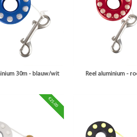
minium 30m - blauw/wit
Reel aluminium - r
€25,00