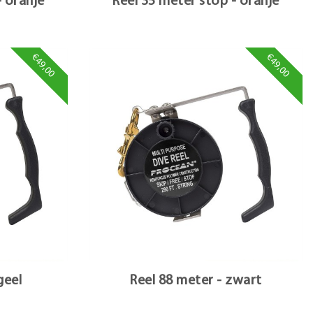
- oranje
Reel 35 meter stop - oranje
€49,00
€49,00
geel
Reel 88 meter - zwart