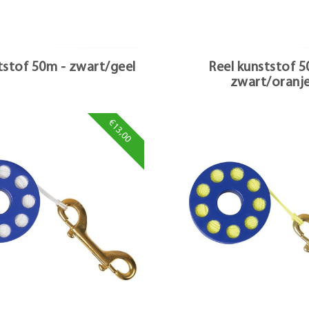
tstof 50m - zwart/geel
Reel kunststof 5
zwart/oranj
€13,00