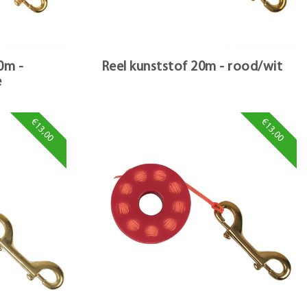
0m -
Reel kunststof 20m - rood/wit
e
€13,00
€13,00