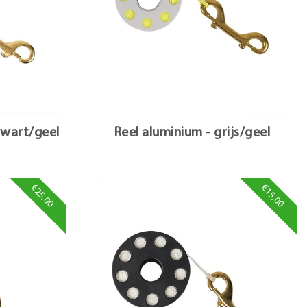
zwart/geel
Reel aluminium - grijs/geel
€25,00
€15,00