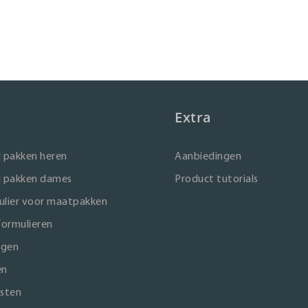
Extra
 pakken heren
Aanbiedingen
 pakken dames
Product tutorials
lier voor maatpakken
formulieren
ngen
en
sten