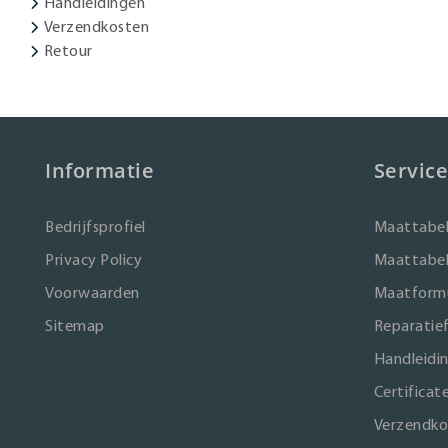
Handleidingen
Verzendkosten
Retour
Informatie
Service
Bedrijfsprofiel
Maattabel
Privacy Policy
Maattabel
Voorwaarden
Maatformu
Sitemap
Reparatie
Handleidi
Certificat
Verzendko