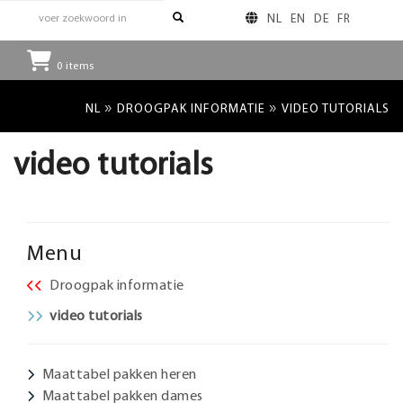
NL
EN
DE
FR
0
items
»
»
NL
DROOGPAK INFORMATIE
VIDEO TUTORIALS
video tutorials
Menu
Droogpak informatie
video tutorials
Maattabel pakken heren
Maattabel pakken dames