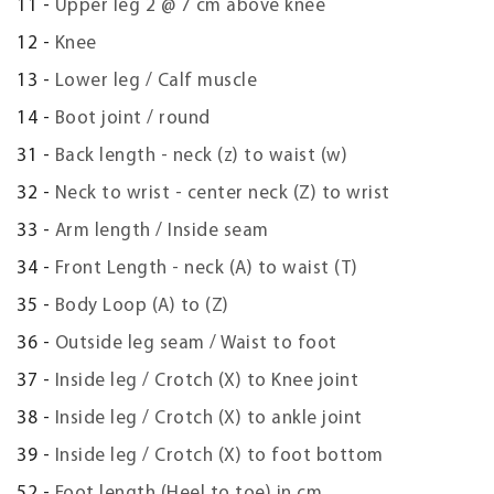
11 -
Upper leg 2 @ 7 cm above knee
12 -
Knee
13 -
Lower leg / Calf muscle
14 -
Boot joint / round
31 -
Back length - neck (z) to waist (w)
32 -
Neck to wrist - center neck (Z) to wrist
33 -
Arm length / Inside seam
34 -
Front Length - neck (A) to waist (T)
35 -
Body Loop (A) to (Z)
36 -
Outside leg seam / Waist to foot
37 -
Inside leg / Crotch (X) to Knee joint
38 -
Inside leg / Crotch (X) to ankle joint
39 -
Inside leg / Crotch (X) to foot bottom
52 -
Foot length (Heel to toe) in cm