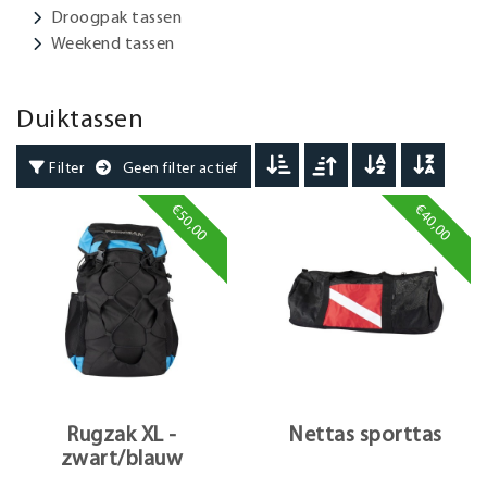
Droogpak tassen
Weekend tassen
Duiktassen
Filter
Geen filter actief
€50,00
€40,00
Rugzak XL -
Nettas sporttas
zwart/blauw