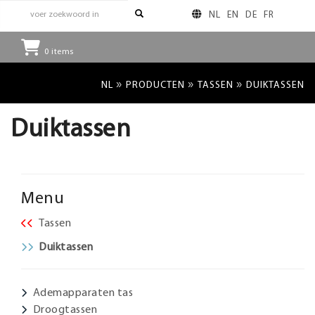
NL
EN
DE
FR
0
items
»
»
»
NL
PRODUCTEN
TASSEN
DUIKTASSEN
Duiktassen
Menu
Tassen
Duiktassen
Ademapparaten tas
Droogtassen