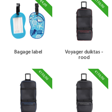
€150,00
€4,00
Bagage label
Voyager duiktas -
rood
€150,00
€150,00