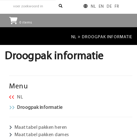
NL
EN
DE
FR
0
items
»
NL
DROOGPAK INFORMATIE
Droogpak informatie
Menu
NL
Droogpak informatie
Maattabel pakken heren
Maattabel pakken dames