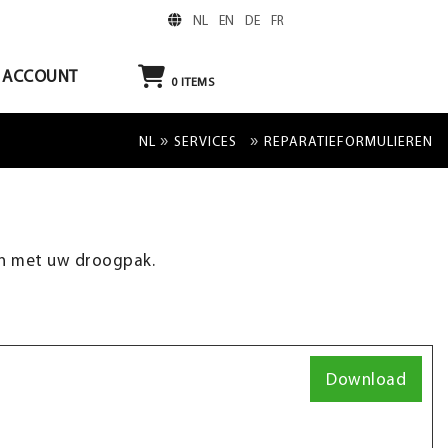
NL
EN
DE
FR
ACCOUNT
0
ITEMS
»
»
NL
SERVICES
REPARATIEFORMULIEREN
en met uw droogpak.
Download