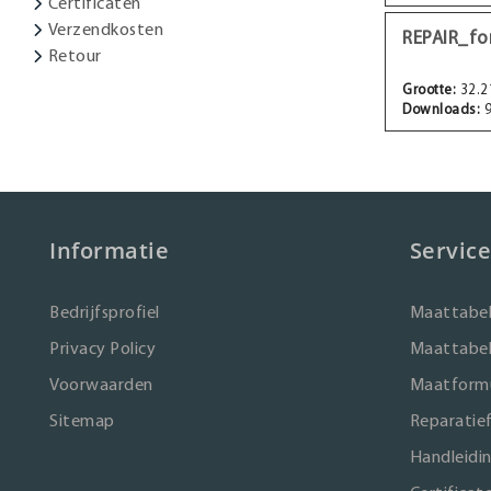
Certificaten
Verzendkosten
REPAIR_fo
Retour
Grootte:
32.2
Downloads:
9
Informatie
Service
Bedrijfsprofiel
Maattabel
Privacy Policy
Maattabel
Voorwaarden
Maatformu
Sitemap
Reparatie
Handleidi