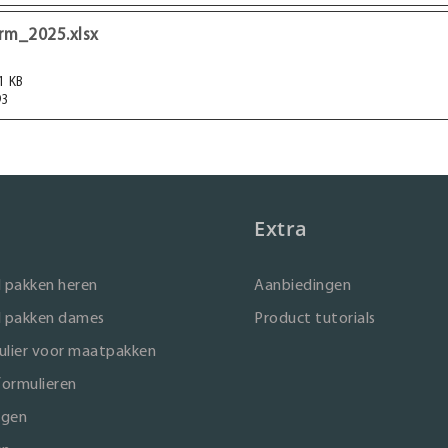
rm_2025.xlsx
1 KB
3
Extra
 pakken heren
Aanbiedingen
 pakken dames
Product tutorials
lier voor maatpakken
formulieren
ngen