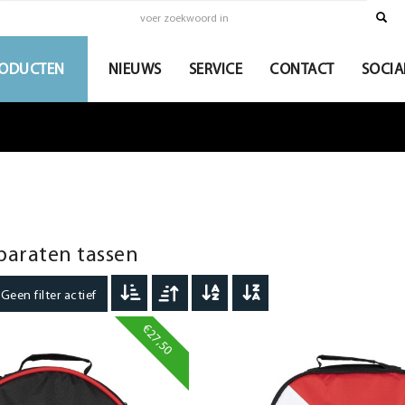
ODUCTEN
NIEUWS
SERVICE
CONTACT
SOCIA
araten tassen
een filter actief
€27,50