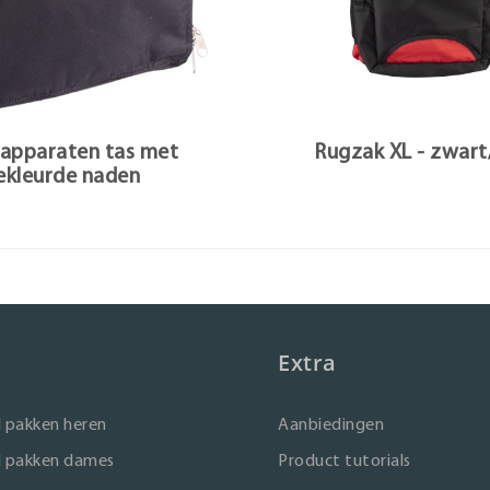
pparaten tas met
Rugzak XL - zwar
ekleurde naden
Extra
 pakken heren
Aanbiedingen
 pakken dames
Product tutorials