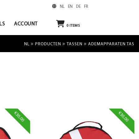
NL
EN
DE
FR
LS
ACCOUNT
0
ITEMS
»
»
»
NL
PRODUCTEN
TASSEN
ADEMAPPARATEN TAS
€30,00
€30,00