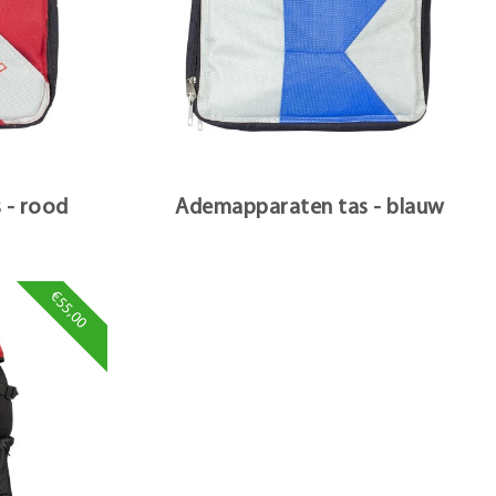
 - rood
Ademapparaten tas - blauw
€55,00