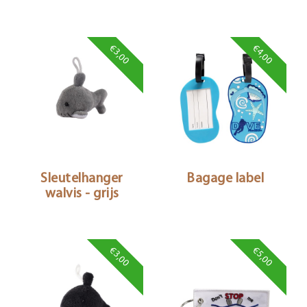
€3,00
€4,00
Sleutelhanger
Bagage label
walvis - grijs
€3,00
€5,00