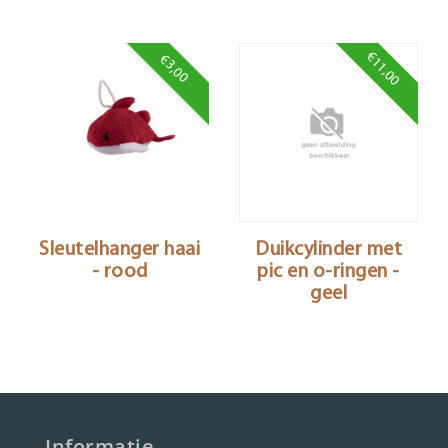
€11,00
€3,00
Sleutelhanger haai
Duikcylinder met
- rood
pic en o-ringen -
geel
Informatie