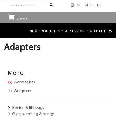
NL
EN
DE
FR
0
items
»
»
»
NL
PRODUCTEN
ACCESSOIRES
ADAPTERS
Adapters
Menu
Accessoires
Adapters
Boeien & lift bags
Clips, webbing & bungy