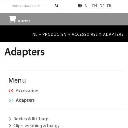
NL
EN
DE
FR
0
items
»
»
»
NL
PRODUCTEN
ACCESSOIRES
ADAPTERS
Adapters
Menu
Accessoires
Adapters
Boeien & lift bags
Clips, webbing & bungy