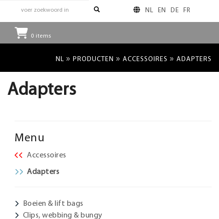
NL
EN
DE
FR
0
items
»
»
»
NL
PRODUCTEN
ACCESSOIRES
ADAPTERS
Adapters
Menu
Accessoires
Adapters
Boeien & lift bags
Clips, webbing & bungy