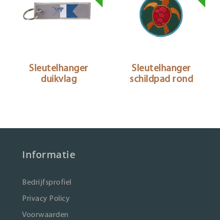
Sleutelhanger
Sleutelhanger
duikvlag
schildpad rond
Informatie
Bedrijfsprofiel
Privacy Policy
Voorwaarden