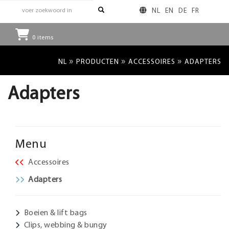
NL
EN
DE
FR
0
items
»
»
»
NL
PRODUCTEN
ACCESSOIRES
ADAPTERS
Adapters
Menu
Accessoires
Adapters
Boeien & lift bags
Clips, webbing & bungy