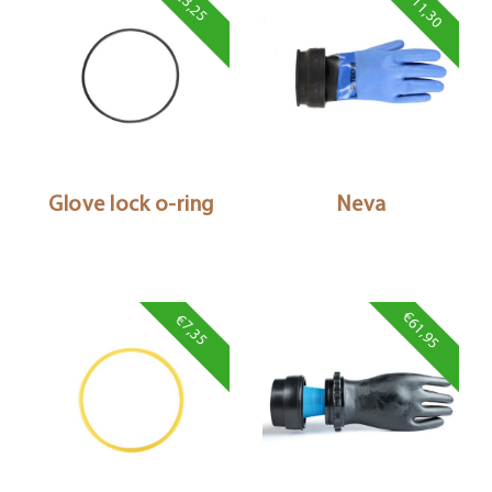
€111,30
€3,25
Glove lock o-ring
Neva
€61,95
€7,35