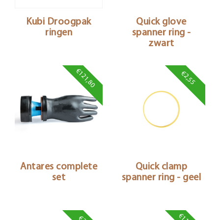
Kubi Droogpak
Quick glove
ringen
spanner ring -
zwart
€121,80
€2,55
Antares complete
Quick clamp
set
spanner ring - geel