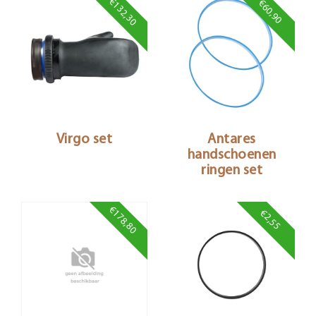
€132,30
€60,90
Virgo set
Antares
handschoenen
ringen set
€178,80
€2,55