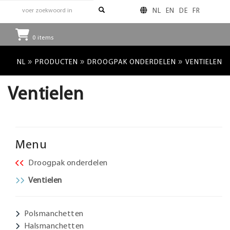
NL
EN
DE
FR
0
items
»
»
»
NL
PRODUCTEN
DROOGPAK ONDERDELEN
VENTIELEN
Ventielen
Menu
Droogpak onderdelen
Ventielen
Polsmanchetten
Halsmanchetten