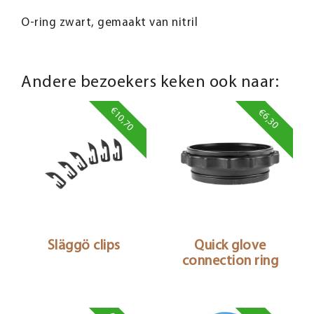
O-ring zwart, gemaakt van nitril
Andere bezoekers keken ook naar:
€10,70
€6,30
Släggö clips
Quick glove
connection ring