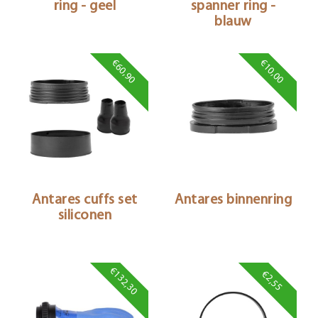
ring - geel
spanner ring -
blauw
€60,90
€10,00
Antares cuffs set
Antares binnenring
siliconen
€132,30
€2,55