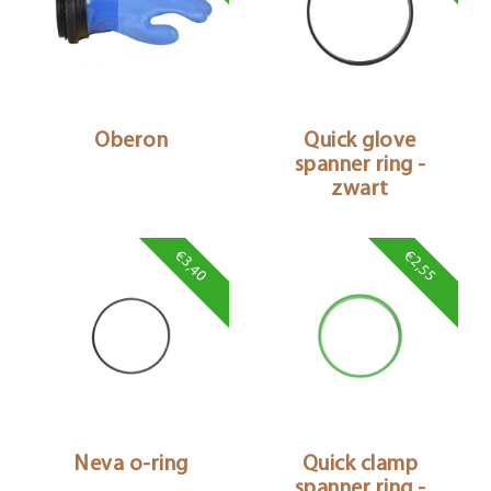
Oberon
Quick glove
spanner ring -
zwart
€3,40
€2,55
Neva o-ring
Quick clamp
spanner ring -