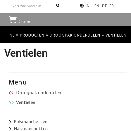
NL
EN
DE
FR
0
items
»
»
»
NL
PRODUCTEN
DROOGPAK ONDERDELEN
VENTIELEN
Ventielen
Menu
Droogpak onderdelen
Ventielen
Polsmanchetten
Halsmanchetten