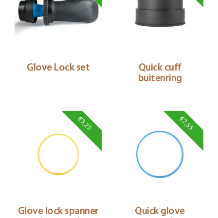
Glove Lock set
Quick cuff
buitenring
€3,25
€2,55
Glove lock spanner
Quick glove