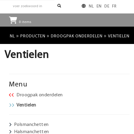
NL
EN
DE
FR
0
items
»
»
»
NL
PRODUCTEN
DROOGPAK ONDERDELEN
VENTIELEN
Ventielen
Menu
Droogpak onderdelen
Ventielen
Polsmanchetten
Halsmanchetten