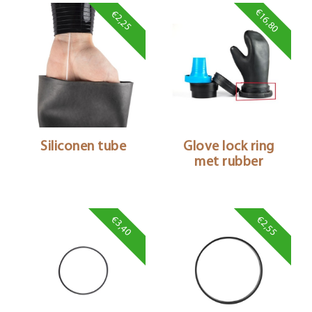
€16,80
€2,25
Siliconen tube
Glove lock ring
met rubber
€3,40
€2,55