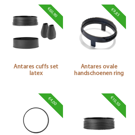
€60,90
€9,85
Antares cuffs set
Antares ovale
latex
handschoenen ring
€10,50
€4,00