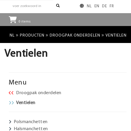
NL
EN
DE
FR
0
items
»
»
»
NL
PRODUCTEN
DROOGPAK ONDERDELEN
VENTIELEN
Ventielen
Menu
Droogpak onderdelen
Ventielen
Polsmanchetten
Halsmanchetten