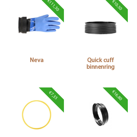
€111,30
€10,50
Neva
Quick cuff
binnenring
€16,80
€7,35