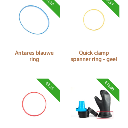
€6,00
€2,55
Antares blauwe
Quick clamp
ring
spanner ring - geel
€16,80
€3,25