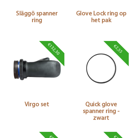
Släggö spanner
Glove Lock ring op
ring
het pak
€132,30
€2,55
Virgo set
Quick glove
spanner ring -
zwart