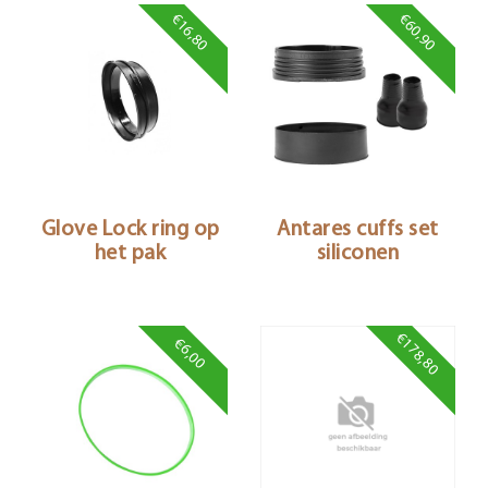
€16,80
€60,90
Glove Lock ring op
Antares cuffs set
het pak
siliconen
€178,80
€6,00