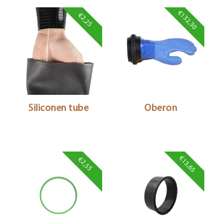
€132,30
€2,25
Siliconen tube
Oberon
€13,65
€2,55