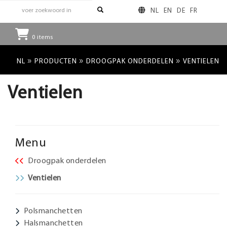
NL
EN
DE
FR
0
items
»
»
»
NL
PRODUCTEN
DROOGPAK ONDERDELEN
VENTIELEN
Ventielen
Menu
Droogpak onderdelen
Ventielen
Polsmanchetten
Halsmanchetten