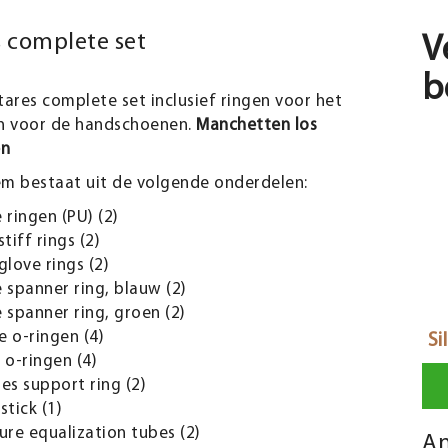
 complete set
V
b
tares complete set inclusief ringen voor het
en voor de handschoenen.
Manchetten los
en
em bestaat uit de volgende onderdelen:
 ringen (PU) (2)
stiff rings (2)
glove rings (2)
 spanner ring, blauw (2)
 spanner ring, groen (2)
 o-ringen (4)
Si
 o-ringen (4)
es support ring (2)
stick (1)
ure equalization tubes (2)
An