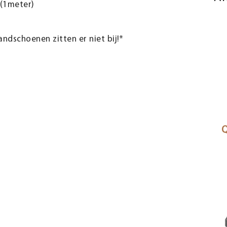
 (1meter)
andschoenen zitten er niet bij!*
Q