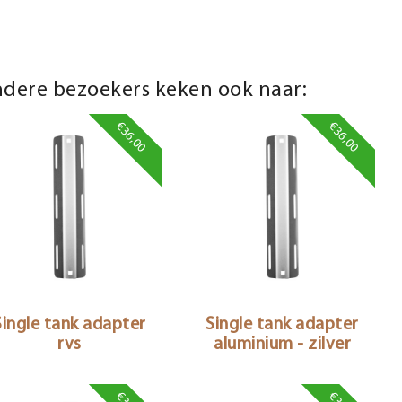
dere bezoekers keken ook naar:
€36,00
€36,00
Single tank adapter
Single tank adapter
rvs
aluminium - zilver