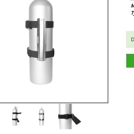
M
T
D