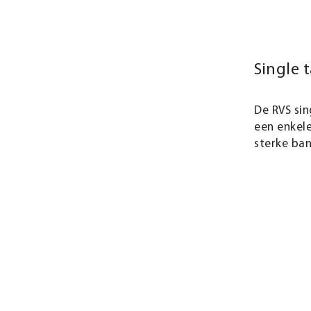
Single 
De RVS si
een enkele
sterke ba