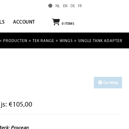
NL
EN
DE
FR
LS
ACCOUNT
0
ITEMS
»
»
»
»
PRODUCTEN
TEK RANGE
WINGS
SINGLE TANK ADAPTER
Ga terug
ijs:
€105,00
erk: Procean