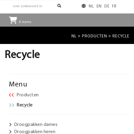
NL
EN
DE
FR
0
items
»
»
NL
PRODUCTEN
RECYCLE
Recycle
Menu
Producten
Recycle
Droogpakken dames
Droogpakken heren