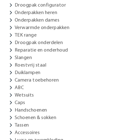
Droogpak configurator
Onderpakken heren
Onderpakken dames
Verwarmde onderpakken
TEK range
Droogpak onderdelen
Reparatie en onderhoud
Slangen
Roestvrij staal
Duiklampen
Camera toebehoren
ABC
Wetsuits
Caps
Handschoenen
Schoenen & sokken
Tassen
Accessoires
Lycra en zwemkleding