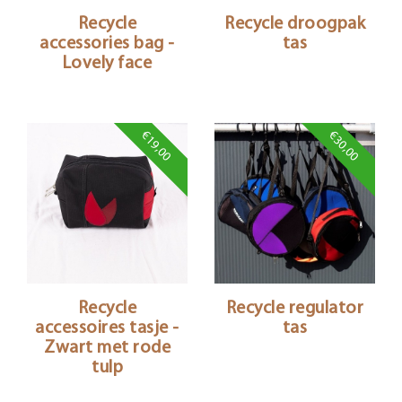
Recycle
Recycle droogpak
accessories bag -
tas
Lovely face
€19,00
€30,00
Recycle
Recycle regulator
accessoires tasje -
tas
Zwart met rode
tulp