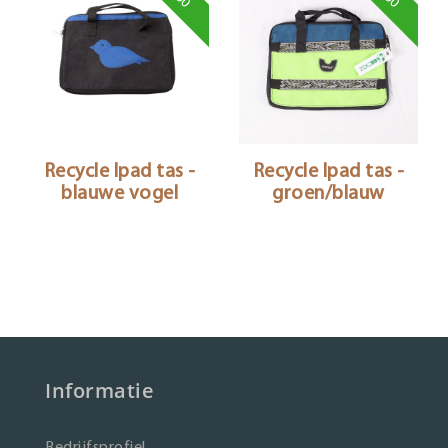
Recycle Ipad tas -
Recycle Ipad tas -
blauwe vogel
groen/blauw
Informatie
Bedrijfsprofiel