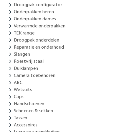
Droogpak configurator
Onderpakken heren
Onderpakken dames
Verwarmde onderpakken
TEK range
Droogpak onderdelen
Reparatie en onderhoud
Slangen
Roestvrij staal
Duiklampen
Camera toebehoren
ABC
Wetsuits
Caps
Handschoenen
Schoenen & sokken
Tassen
Accessoires
Lycra en zwemkleding