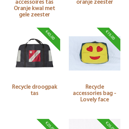
accessoires tas
oranje zeester
Oranje kwal met
gele zeester
€40,00
€19,00
Recycle droogpak
Recycle
tas
accessories bag -
Lovely face
€20,00
€20,00