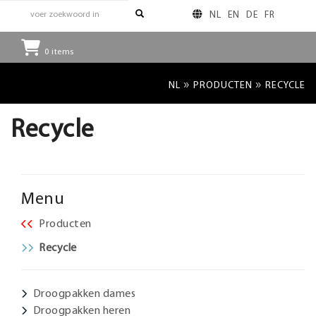
NL
EN
DE
FR
0
items
»
»
NL
PRODUCTEN
RECYCLE
Recycle
Menu
Producten
Recycle
Droogpakken dames
Droogpakken heren