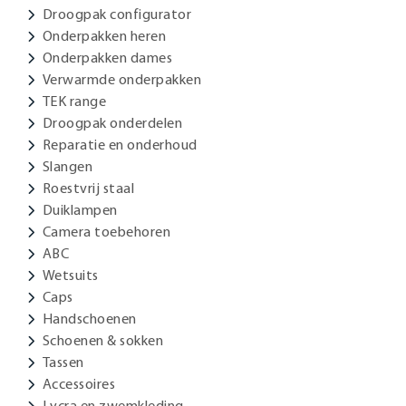
Droogpak configurator
Onderpakken heren
Onderpakken dames
Verwarmde onderpakken
TEK range
Droogpak onderdelen
Reparatie en onderhoud
Slangen
Roestvrij staal
Duiklampen
Camera toebehoren
ABC
Wetsuits
Caps
Handschoenen
Schoenen & sokken
Tassen
Accessoires
Lycra en zwemkleding