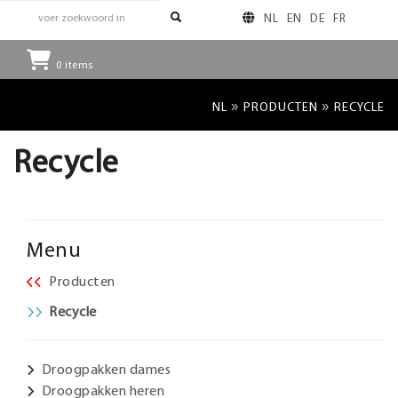
NL
EN
DE
FR
0
items
»
»
NL
PRODUCTEN
RECYCLE
Recycle
Menu
Producten
Recycle
Droogpakken dames
Droogpakken heren