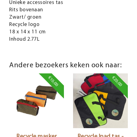
Unieke accessoires tas
Rits bovenaan
Zwart/ groen
Recycle logo
18 x 14 x 11 cm
Inhoud 2.77L
Andere bezoekers keken ook naar:
€10,00
€20,00
Recycle masker
Recycle Ipad tas -