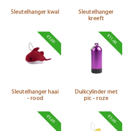
Sleutelhanger kwal
Sleutelhanger
kreeft
€11,00
€3,00
Sleutelhanger haai
Duikcylinder met
- rood
pic - roze
€5,00
€3,00