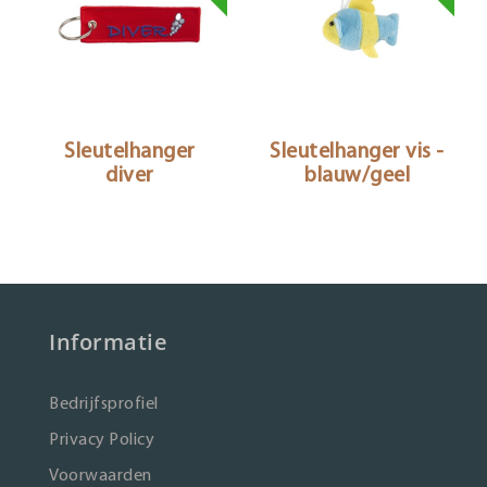
Sleutelhanger
Sleutelhanger vis -
diver
blauw/geel
Informatie
Bedrijfsprofiel
Privacy Policy
Voorwaarden