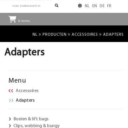
NL
EN
DE
FR
0
items
»
»
»
NL
PRODUCTEN
ACCESSOIRES
ADAPTERS
Adapters
Menu
Accessoires
Adapters
Boeien & lift bags
Clips, webbing & bungy