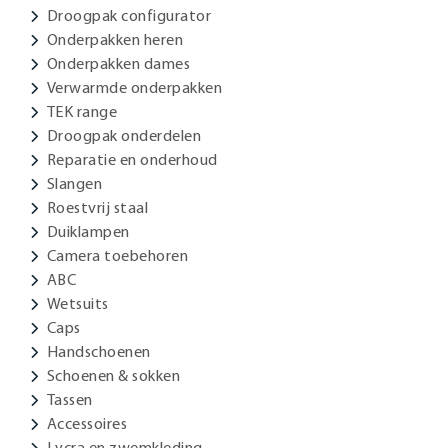
Droogpak configurator
Onderpakken heren
Onderpakken dames
Verwarmde onderpakken
TEK range
Droogpak onderdelen
Reparatie en onderhoud
Slangen
Roestvrij staal
Duiklampen
Camera toebehoren
ABC
Wetsuits
Caps
Handschoenen
Schoenen & sokken
Tassen
Accessoires
Lycra en zwemkleding