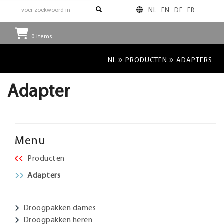
NL
EN
DE
FR
0
items
»
»
NL
PRODUCTEN
ADAPTERS
Adapter
Menu
Producten
Adapters
Droogpakken dames
Droogpakken heren