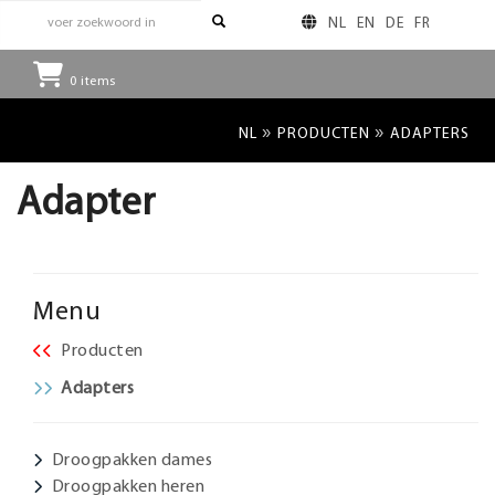
NL
EN
DE
FR
0
items
»
»
NL
PRODUCTEN
ADAPTERS
Adapter
Menu
Producten
Adapters
Droogpakken dames
Droogpakken heren