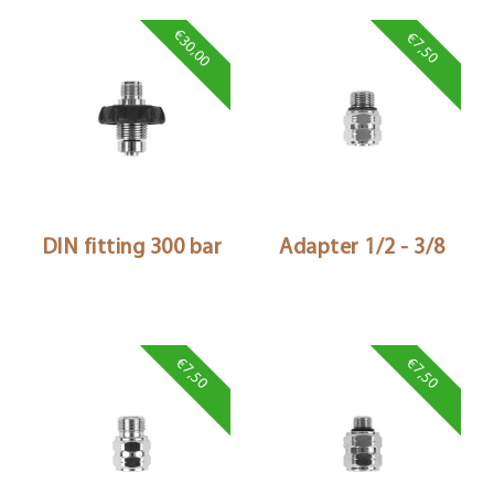
€30,00
€7,50
DIN fitting 300 bar
Adapter 1/2 - 3/8
€7,50
€7,50