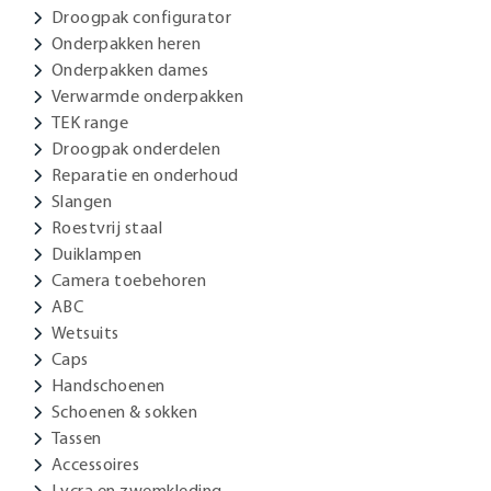
Droogpak configurator
Onderpakken heren
Onderpakken dames
Verwarmde onderpakken
TEK range
Droogpak onderdelen
Reparatie en onderhoud
Slangen
Roestvrij staal
Duiklampen
Camera toebehoren
ABC
Wetsuits
Caps
Handschoenen
Schoenen & sokken
Tassen
Accessoires
Lycra en zwemkleding