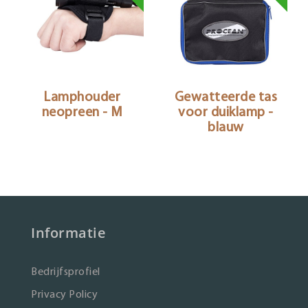
Lamphouder
Gewatteerde tas
neopreen - M
voor duiklamp -
blauw
Informatie
Bedrijfsprofiel
Privacy Policy