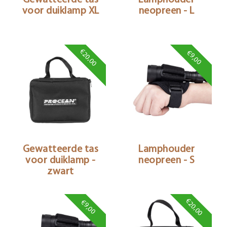
voor duiklamp XL
neopreen - L
€20,00
€9,00
Gewatteerde tas
Lamphouder
voor duiklamp -
neopreen - S
zwart
€20,00
€9,00