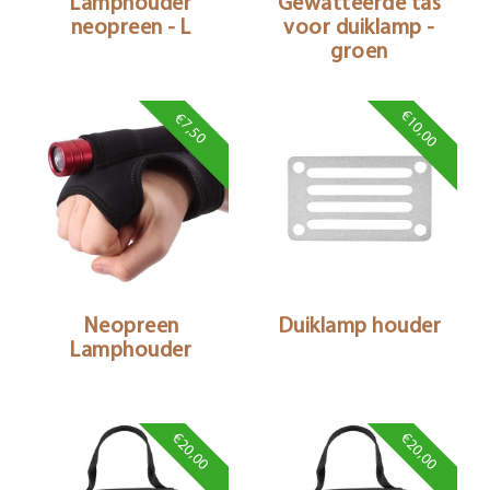
Lamphouder
Gewatteerde tas
neopreen - L
voor duiklamp -
groen
€10,00
€7,50
Neopreen
Duiklamp houder
Lamphouder
€20,00
€20,00