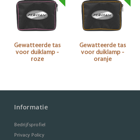
Gewatteerde tas
Gewatteerde tas
voor duiklamp -
voor duiklamp -
roze
oranje
Informatie
Bedrijfsprofiel
Privacy Policy