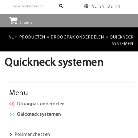
NL
EN
DE
FR
0
items
»
»
»
NL
PRODUCTEN
DROOGPAK ONDERDELEN
QUICKNECK
SYSTEMEN
Quickneck systemen
Menu
Droogpak onderdelen
Quickneck systemen
Polsmanchetten