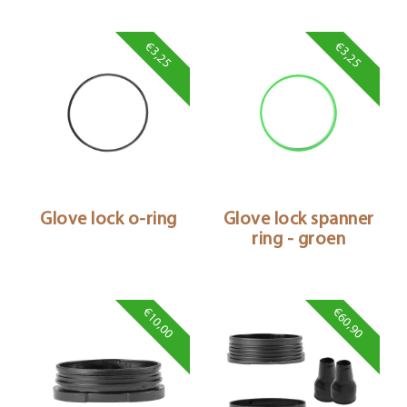
€3,25
€3,25
Glove lock o-ring
Glove lock spanner
ring - groen
€10,00
€60,90