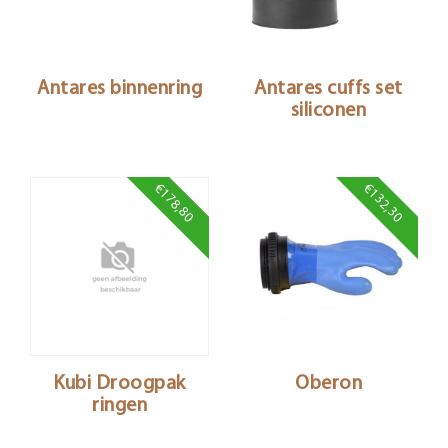
Antares binnenring
Antares cuffs set
siliconen
€178,80
€132,30
Kubi Droogpak
Oberon
ringen