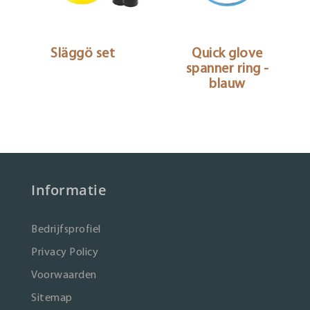
Släggö set
Quick glove
spanner ring -
blauw
Informatie
Bedrijfsprofiel
Privacy Policy
Voorwaarden
Sitemap