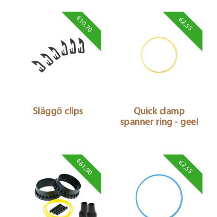
€10,70
€2,55
Släggö clips
Quick clamp
spanner ring - geel
€81,90
€2,55