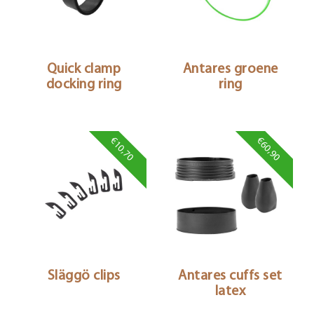
Quick clamp
Antares groene
docking ring
ring
€10,70
€60,90
Släggö clips
Antares cuffs set
latex