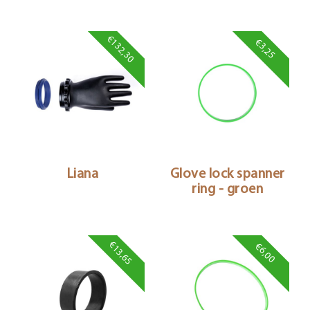
€132,30
€3,25
Liana
Glove lock spanner
ring - groen
€13,65
€6,00