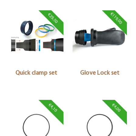
€119,00
€29,50
Quick clamp set
Glove Lock set
€4,10
€4,00