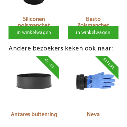
Siliconen
Elasto
polsmanchet
Polsmanchet
in winkelwagen
in winkelwagen
Andere bezoekers keken ook naar:
€111,30
€13,00
Antares buitenring
Neva