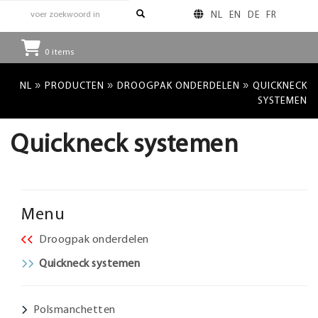
NL
EN
DE
FR
0
items
»
»
»
NL
PRODUCTEN
DROOGPAK ONDERDELEN
QUICKNECK
SYSTEMEN
Quickneck systemen
Menu
Droogpak onderdelen
Quickneck systemen
Polsmanchetten