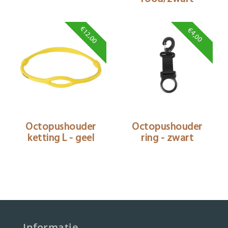
€12,00
€4,00
Octopushouder
Octopushouder
ketting L - geel
ring - zwart
Informatie