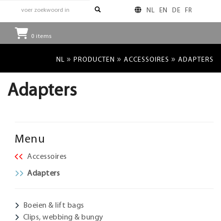
NL
EN
DE
FR
0
items
»
»
»
NL
PRODUCTEN
ACCESSOIRES
ADAPTERS
Adapters
Menu
Accessoires
Adapters
Boeien & lift bags
Clips, webbing & bungy