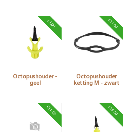
€11,00
€3,00
Octopushouder -
Octopushouder
geel
ketting M - zwart
€11,00
€15,50