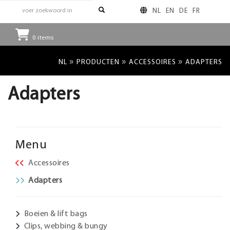
NL
EN
DE
FR
0
items
»
»
»
NL
PRODUCTEN
ACCESSOIRES
ADAPTERS
Adapters
Menu
Accessoires
Adapters
Boeien & lift bags
Clips, webbing & bungy