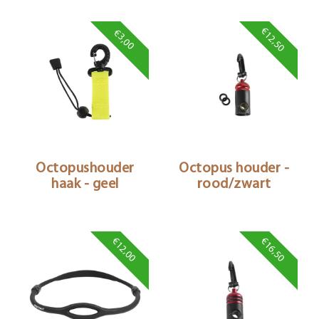
€12,50
€3,00
Octopushouder
Octopus houder -
haak - geel
rood/zwart
€12,00
€16,50