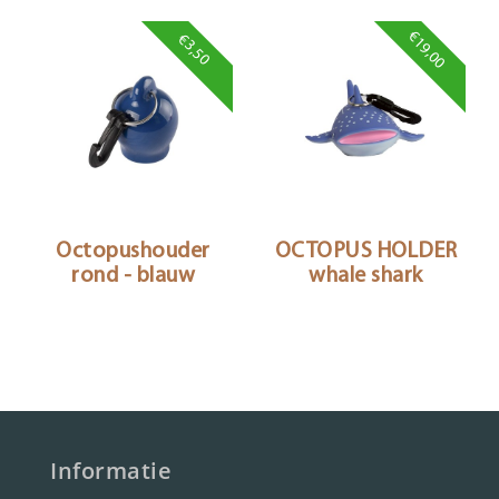
€19,00
€3,50
Octopushouder
OCTOPUS HOLDER
rond - blauw
whale shark
Informatie