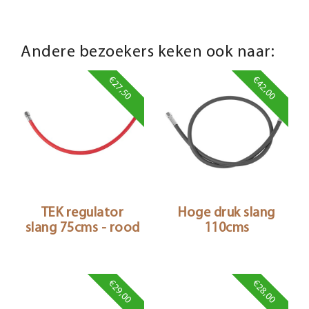
Andere bezoekers keken ook naar:
€27,50
€42,00
TEK regulator
Hoge druk slang
slang 75cms - rood
110cms
€29,00
€28,00