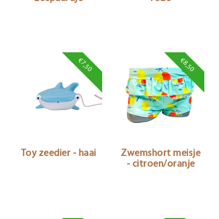
€7,50
€8,50
Toy zeedier - haai
Zwemshort meisje
- citroen/oranje