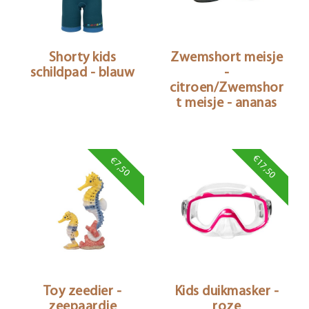
Shorty kids
Zwemshort meisje
schildpad - blauw
-
citroen/Zwemshor
t meisje - ananas
€17,50
€7,50
Toy zeedier -
Kids duikmasker -
zeepaardje
roze