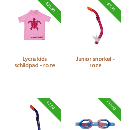
€22,50
€7,50
Lycra kids
Junior snorkel -
schildpad - roze
roze
€10,00
€7,50