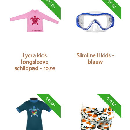
€25,00
€20,00
Lycra kids
Slimline II kids -
longsleeve
blauw
schildpad - roze
€40,00
€10,00