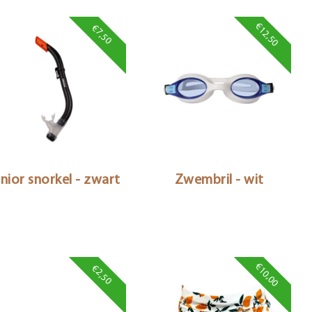
€12,50
€7,50
nior snorkel - zwart
Zwembril - wit
€10,00
€2,50