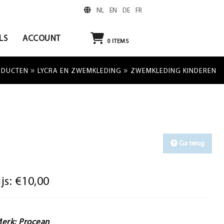
NL
EN
DE
FR
LS
ACCOUNT
0
ITEMS
»
»
ODUCTEN
LYCRA EN ZWEMKLEDING
ZWEMKLEDING KINDEREN
Ga terug
ijs:
€10,00
erk: Procean