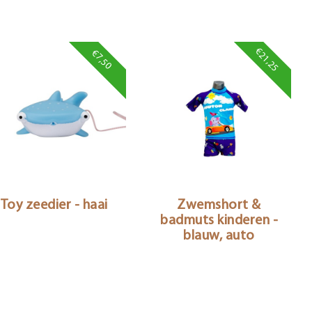
€21,25
€7,50
Toy zeedier - haai
Zwemshort &
badmuts kinderen -
blauw, auto