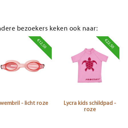
dere bezoekers keken ook naar:
€12,50
€22,50
wembril - licht roze
Lycra kids schildpad -
roze