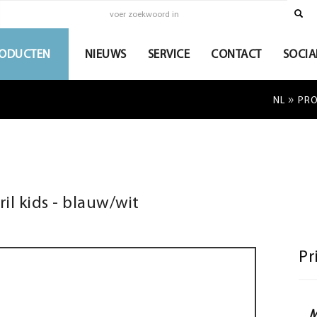
ODUCTEN
NIEUWS
SERVICE
CONTACT
SOCIA
»
NL
PR
l kids - blauw/wit
Pr
M