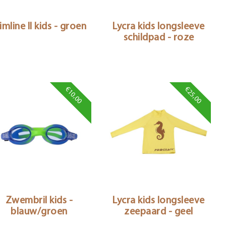
imline II kids - groen
Lycra kids longsleeve
schildpad - roze
€10,00
€25,00
Zwembril kids -
Lycra kids longsleeve
blauw/groen
zeepaard - geel