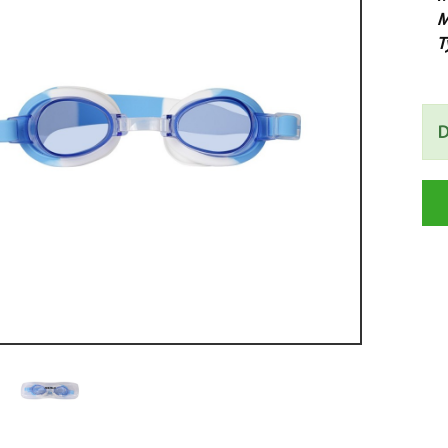
M
T
D