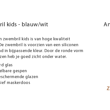
l kids - blauw/wit
An
 zwembril kids is van hoge kwaliteit
 De zwembril is voorzien van een siliconen
d in bijpassende kleur.
Door de ronde vorm
zen heb je goed zicht onder water.
rd glas
elbare gespen
eschermende glazen
sief maskerdoos
Z