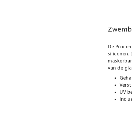
Zwembri
De Procean
siliconen.
maskerban
van de gla
Geha
Verst
UV b
Inclu