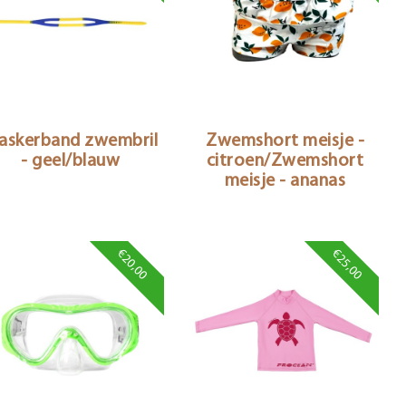
askerband zwembril
Zwemshort meisje -
- geel/blauw
citroen/Zwemshort
meisje - ananas
€20,00
€25,00