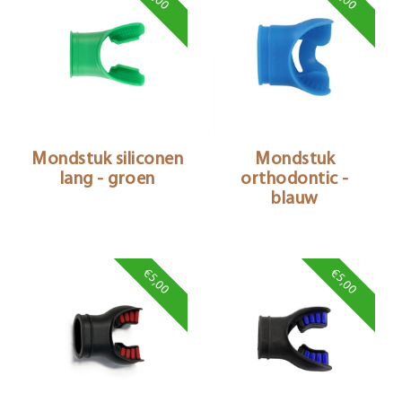
Mondstuk siliconen
Mondstuk
lang - groen
orthodontic -
blauw
€5,00
€5,00