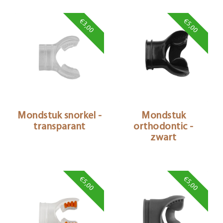
€3,00
€5,00
Mondstuk snorkel -
Mondstuk
transparant
orthodontic -
zwart
€5,00
€5,00