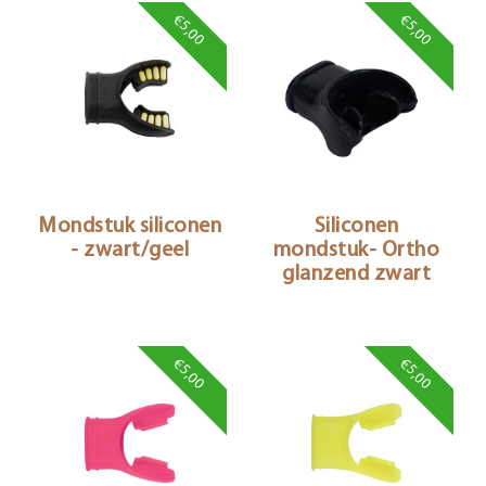
€5,00
€5,00
Mondstuk siliconen
Siliconen
- zwart/geel
mondstuk- Ortho
glanzend zwart
€5,00
€5,00