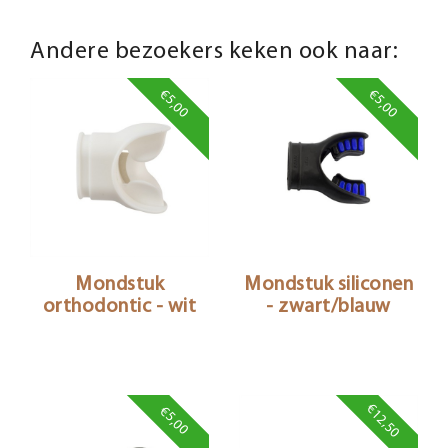
Andere bezoekers keken ook naar:
€5,00
€5,00
Mondstuk
Mondstuk siliconen
orthodontic - wit
- zwart/blauw
€12,50
€5,00