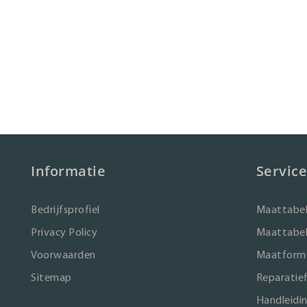
Informatie
Service
Bedrijfsprofiel
Maattabel
Privacy Policy
Maattabel
Voorwaarden
Maatformu
Sitemap
Reparatie
Handleidi