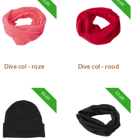
€3,00
€3,00
Dive col - roze
Dive col - rood
€6,00
€3,00