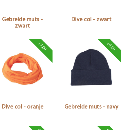
Gebreide muts -
Dive col - zwart
zwart
€3,00
€6,00
Dive col - oranje
Gebreide muts - navy