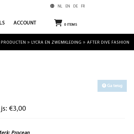
NL
EN
DE
FR
LS
ACCOUNT
0
ITEMS
»
»
»
PRODUCTEN
LYCRA EN ZWEMKLEDING
AFTER DIVE FASHION
Ga terug
ijs:
€3,00
erk: Procean