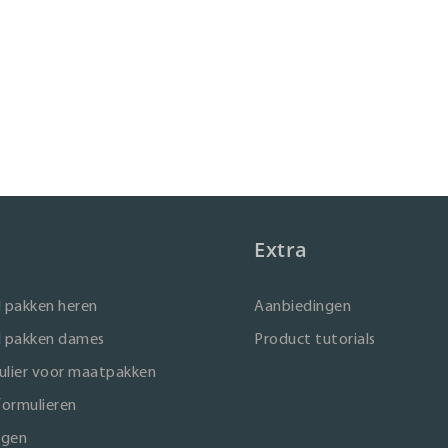
Extra
 pakken heren
Aanbiedingen
 pakken dames
Product tutorials
lier voor maatpakken
formulieren
ngen