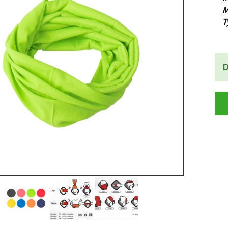
M
T
D