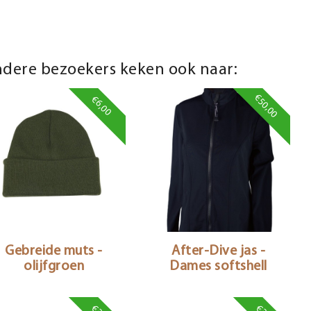
dere bezoekers keken ook naar:
€50,00
€6,00
Gebreide muts -
After-Dive jas -
olijfgroen
Dames softshell