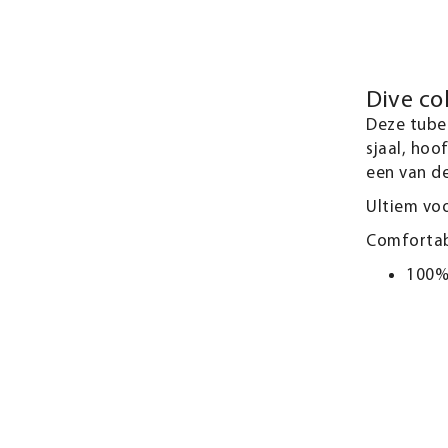
Dive co
Deze tube
sjaal, hoo
een van de
Ultiem voo
Comfortabe
100%