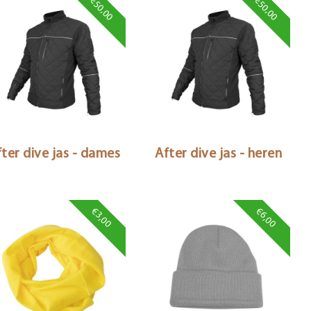
€50,00
€50,00
ter dive jas - dames
After dive jas - heren
€3,00
€6,00