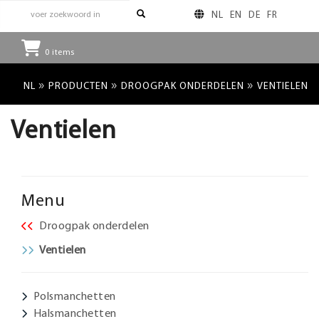
NL
EN
DE
FR
0
items
»
»
»
NL
PRODUCTEN
DROOGPAK ONDERDELEN
VENTIELEN
Ventielen
Menu
Droogpak onderdelen
Ventielen
Polsmanchetten
Halsmanchetten