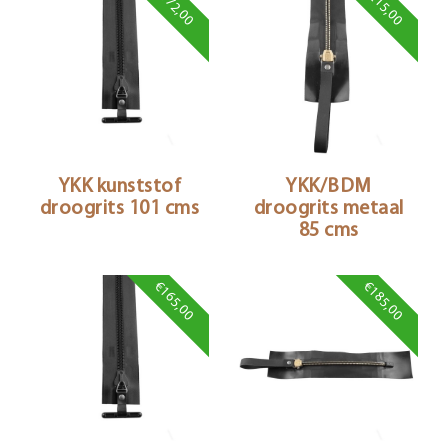
€172,00
€215,00
YKK kunststof
YKK/BDM
droogrits 101 cms
droogrits metaal
85 cms
€165,00
€185,00