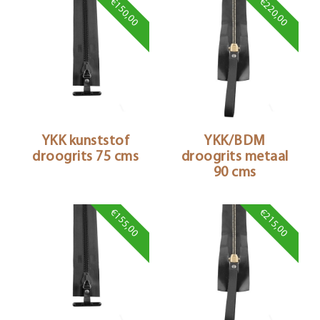
€150,00
€220,00
YKK kunststof
YKK/BDM
droogrits 75 cms
droogrits metaal
90 cms
€155,00
€215,00