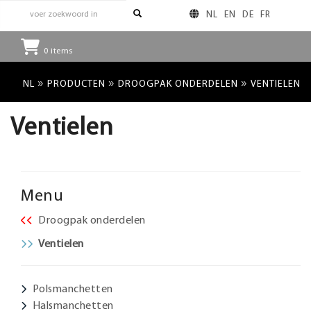
NL
EN
DE
FR
0
items
»
»
»
NL
PRODUCTEN
DROOGPAK ONDERDELEN
VENTIELEN
Ventielen
Menu
Droogpak onderdelen
Ventielen
Polsmanchetten
Halsmanchetten