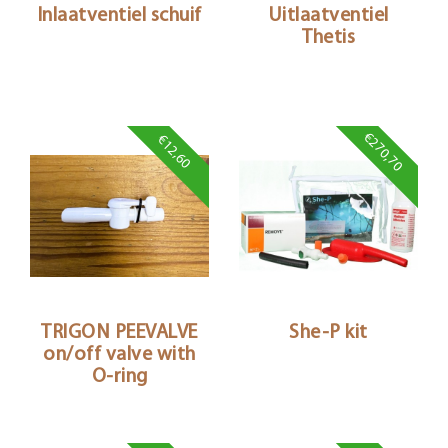
Inlaatventiel schuif
Uitlaatventiel
Thetis
€270,70
€12,60
TRIGON PEEVALVE
She-P kit
on/off valve with
O-ring