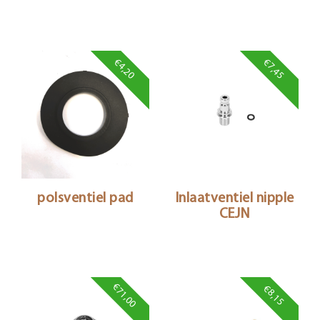
€4,20
€7,45
polsventiel pad
Inlaatventiel nipple
CEJN
€71,00
€8,15