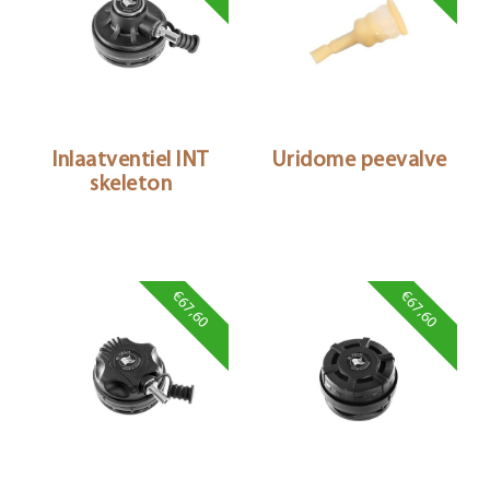
Inlaatventiel INT
Uridome peevalve
skeleton
€67,60
€67,60