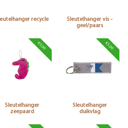
leutelhanger recycle
Sleutelhanger vis -
geel/paars
€3,00
€5,00
Sleutelhanger
Sleutelhanger
zeepaard
duikvlag