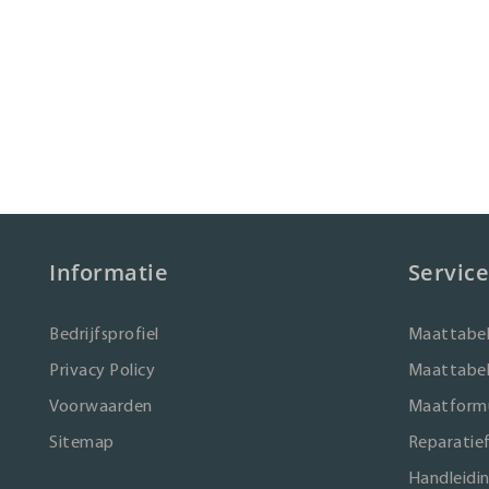
Informatie
Service
Bedrijfsprofiel
Maattabel
Privacy Policy
Maattabel
Voorwaarden
Maatformu
Sitemap
Reparatie
Handleidi