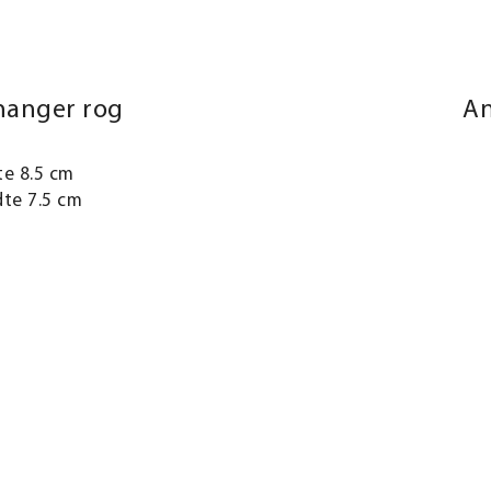
hanger rog
An
te 8.5 cm
te 7.5 cm