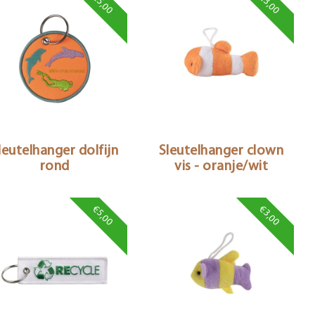
€5,00
€3,00
leutelhanger dolfijn
Sleutelhanger clown
rond
vis - oranje/wit
€5,00
€3,00