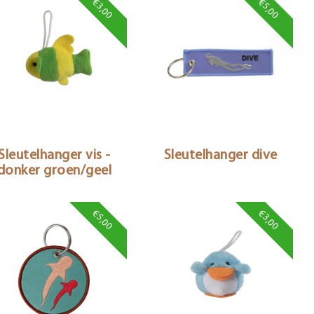
€3,00
€5,00
Sleutelhanger vis -
Sleutelhanger dive
donker groen/geel
€5,00
€3,00