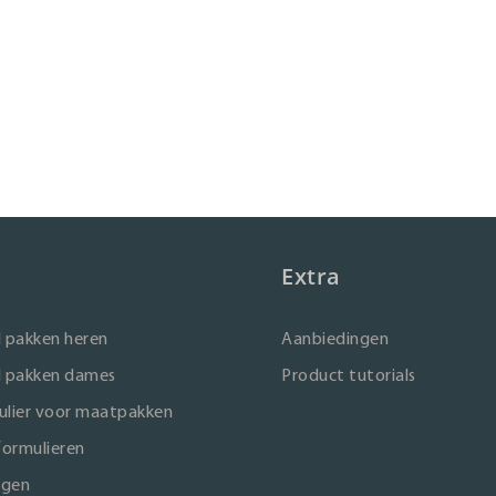
Extra
 pakken heren
Aanbiedingen
 pakken dames
Product tutorials
lier voor maatpakken
formulieren
ngen