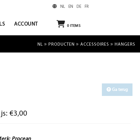
NL
EN
DE
FR
LS
ACCOUNT
0
ITEMS
»
»
»
NL
PRODUCTEN
ACCESSOIRES
HANGERS
Ga terug
ijs:
€3,00
erk: Procean