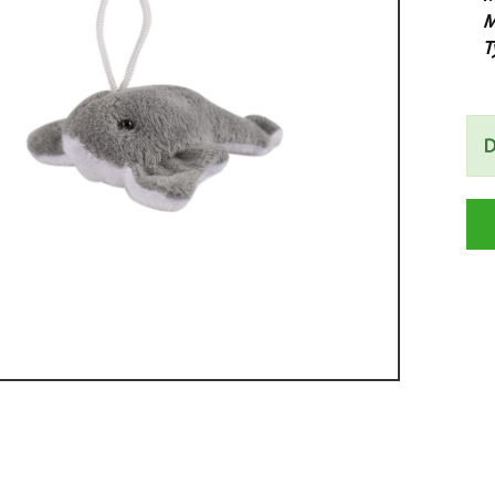
M
T
D