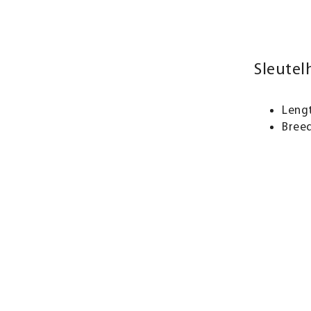
Sleutel
Leng
Breed