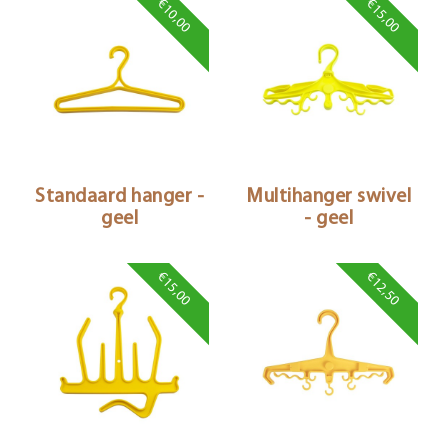
€10,00
€15,00
Standaard hanger -
Multihanger swivel
geel
- geel
€15,00
€12,50