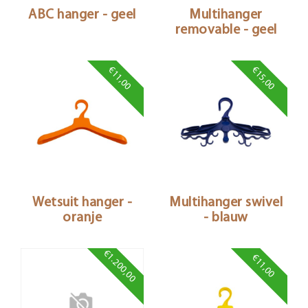
ABC hanger - geel
Multihanger
removable - geel
€11,00
€15,00
Wetsuit hanger -
Multihanger swivel
oranje
- blauw
€1.200,00
€11,00