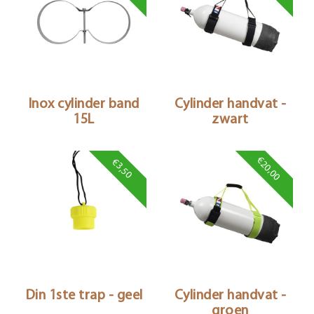
Inox cylinder band
Cylinder handvat -
15L
zwart
€20,00
€3,50
Din 1ste trap - geel
Cylinder handvat -
groen