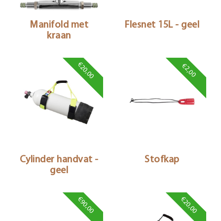
Manifold met
Flesnet 15L - geel
kraan
€20,00
€2,00
Cylinder handvat -
Stofkap
geel
€90,00
€20,00