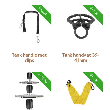
€40,00
€12,50
Tank handle met
Tank handvat 39-
clips
41mm
€120,00
€11,00