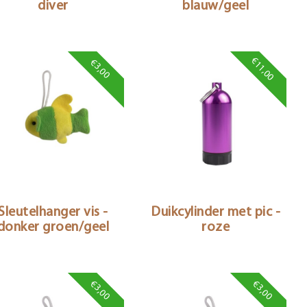
diver
blauw/geel
€11,00
€3,00
Sleutelhanger vis -
Duikcylinder met pic -
donker groen/geel
roze
€3,00
€3,00