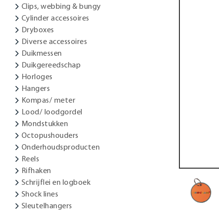
Clips, webbing & bungy
Cylinder accessoires
Dryboxes
Diverse accessoires
Duikmessen
Duikgereedschap
Horloges
Hangers
Kompas/ meter
Lood/ loodgordel
Mondstukken
Octopushouders
Onderhoudsproducten
Reels
Rifhaken
Schrijflei en logboek
Shock lines
Sleutelhangers