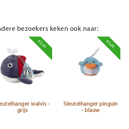
dere bezoekers keken ook naar:
€5,00
€3,00
eutelhanger walvis -
Sleutelhanger pinguin
grijs
- blauw