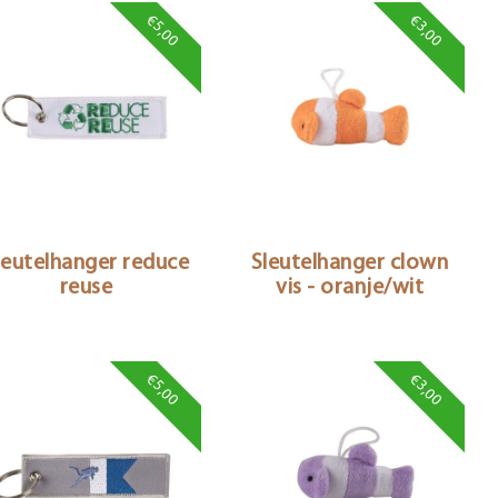
€5,00
€3,00
leutelhanger reduce
Sleutelhanger clown
reuse
vis - oranje/wit
€5,00
€3,00