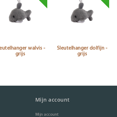
eutelhanger walvis -
Sleutelhanger dolfijn -
grijs
grijs
Mijn account
Mijn account