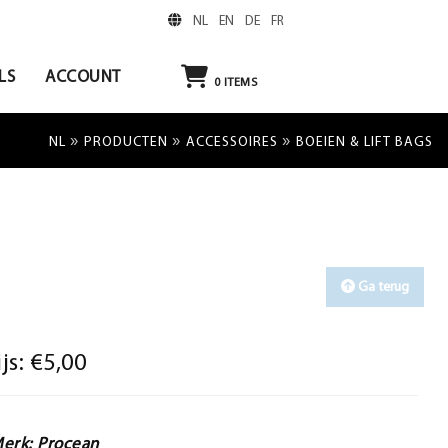
NL
EN
DE
FR
LS
ACCOUNT
0
ITEMS
»
»
»
NL
PRODUCTEN
ACCESSOIRES
BOEIEN & LIFT BAGS
Ga terug
ijs:
€5,00
erk: Procean