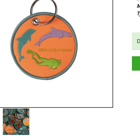
M
T
D