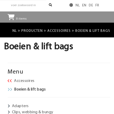
NL
EN
DE
FR
0
items
»
»
»
NL
PRODUCTEN
ACCESSOIRES
BOEIEN & LIFT BAGS
Boeien & lift bags
Menu
Accessoires
Boeien & lift bags
Adapters
Clips, webbing & bungy