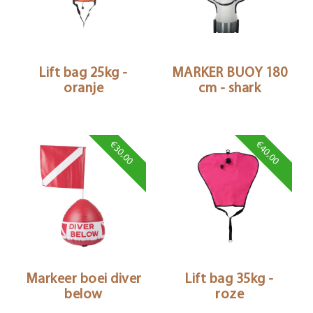
Lift bag 25kg -
MARKER BUOY 180
oranje
cm - shark
€30,00
€40,00
Markeer boei diver
Lift bag 35kg -
below
roze