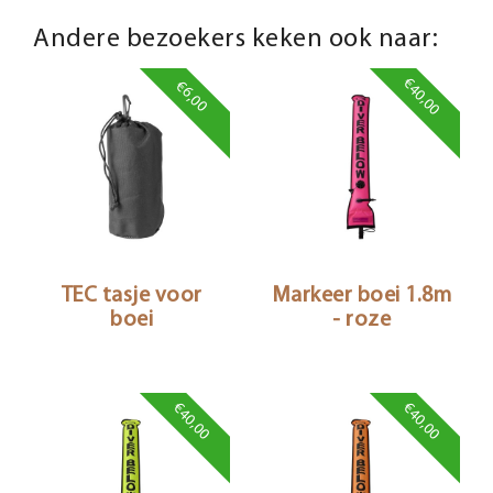
Andere bezoekers keken ook naar:
€40,00
€6,00
TEC tasje voor
Markeer boei 1.8m
boei
- roze
€40,00
€40,00