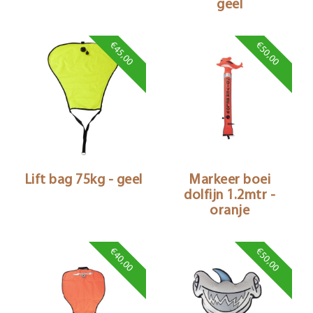
geel
€45,00
€50,00
Lift bag 75kg - geel
Markeer boei
dolfijn 1.2mtr -
oranje
€40,00
€50,00