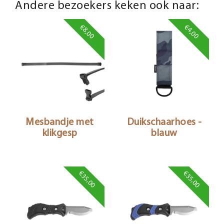
Andere bezoekers keken ook naar:
€8,00
€4,00
Mesbandje met
Duikschaarhoes -
klikgesp
blauw
€35,00
€35,00