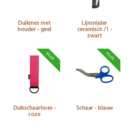
Duikmes met
Lijnsnijder
houder - geel
ceramisch /1 -
zwart
€4,00
€5,00
Duikschaarhoes -
Schaar - blauw
roze