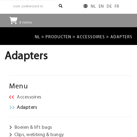
NL
EN
DE
FR
0
items
»
»
»
NL
PRODUCTEN
ACCESSOIRES
ADAPTERS
Adapters
Menu
Accessoires
Adapters
Boeien & lift bags
Clips, webbing & bungy