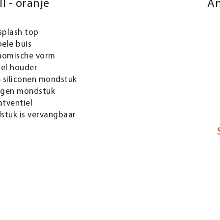
II - oranje
An
splash top
bele buis
nomische vorm
kel houder
 siliconen mondstuk
gen mondstuk
atventiel
stuk is vervangbaar