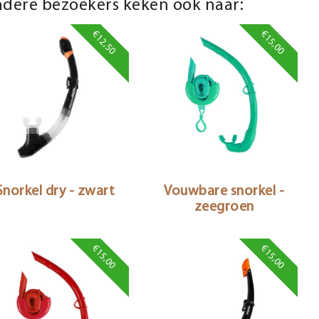
dere bezoekers keken ook naar:
€12,50
€15,00
Snorkel dry - zwart
Vouwbare snorkel -
zeegroen
€15,00
€15,00