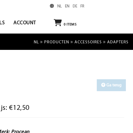
NL
EN
DE
FR
LS
ACCOUNT
0
ITEMS
»
»
»
NL
PRODUCTEN
ACCESSOIRES
ADAPTERS
Ga terug
ijs:
€12,50
erk: Procean