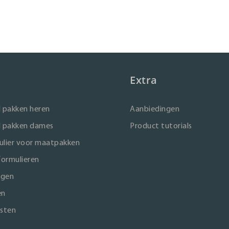
Extra
 pakken heren
Aanbiedingen
 pakken dames
Product tutorials
lier voor maatpakken
formulieren
ngen
en
sten