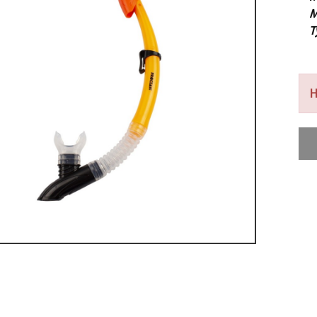
M
T
H