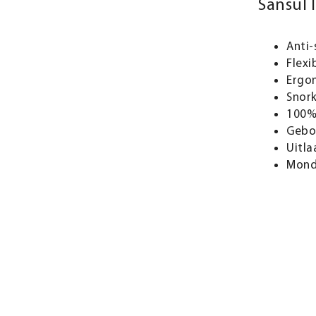
Sansul I
Anti-
Flexi
Ergo
Snor
100%
Gebo
Uitla
Mond