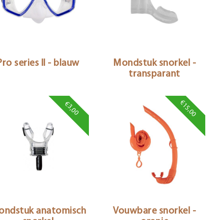
Pro series II - blauw
Mondstuk snorkel -
transparant
€15,00
€3,00
ondstuk anatomisch
Vouwbare snorkel -