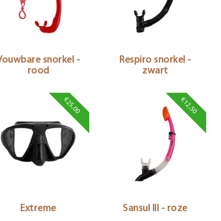
Vouwbare snorkel -
Respiro snorkel -
rood
zwart
€25,00
€12,50
Extreme
Sansul III - roze