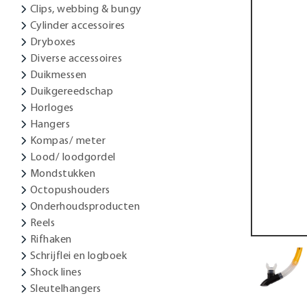
Clips, webbing & bungy
Cylinder accessoires
Dryboxes
Diverse accessoires
Duikmessen
Duikgereedschap
Horloges
Hangers
Kompas/ meter
Lood/ loodgordel
Mondstukken
Octopushouders
Onderhoudsproducten
Reels
Rifhaken
Schrijflei en logboek
Shock lines
Sleutelhangers