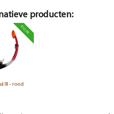
natieve producten:
€12,50
l III - rood