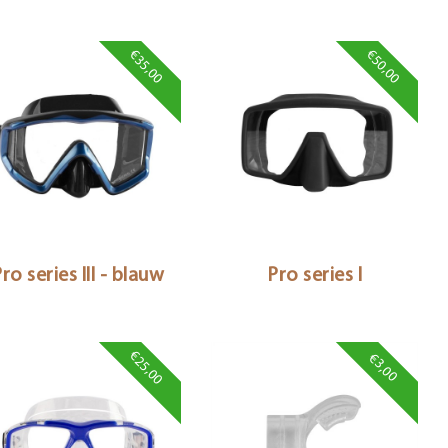
€35,00
€50,00
ro series III - blauw
Pro series I
€25,00
€3,00